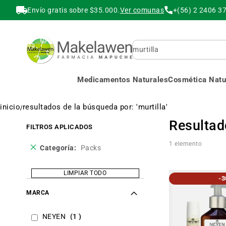
Envío gratis sobre $35.000.
Ver comunas
+(56) 2 2406 3
Buscar
Medicamentos Naturales
Cosmética Natur
inicio
resultados de la búsqueda por: 'murtilla'
Resultado
FILTROS APLICADOS
1
elemento
Eliminar
Categoría
Packs
este
producto
LIMPIAR TODO
-
MARCA
item
NEYEN
1