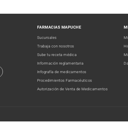
FARMACIAS MAPUCHE
M
Sucursales
Mi
Trabaja con nosotros
Hi
Sube tu receta médica
Mi
Información reglamentaria
Da
Infografía de medicamentos
Procedimientos Farmacéuticos
Autorización de Venta de Medicamentos
Copyright © 2026 FARMACIAMAPUCHE. Todos los derechos reservados.