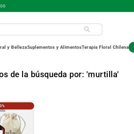
700
al y Belleza
Suplementos y Alimentos
Terapia Floral Chilena
s de la búsqueda por: 'murtilla'
30%