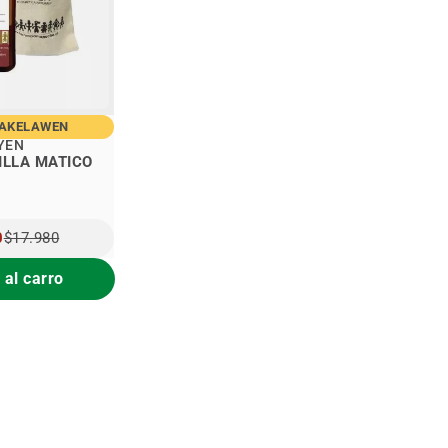
MAKELAWEN
YEN
ILLA MATICO
0
$17.980
 al carro