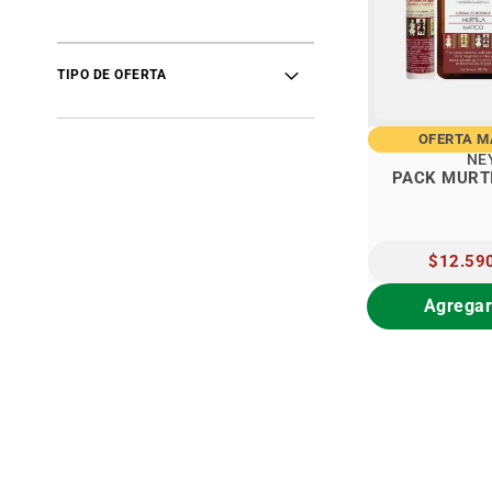
TIPO DE OFERTA
OFERTA 
NE
PACK MURT
PRECIO
$12.59
ESPECIAL
Agregar