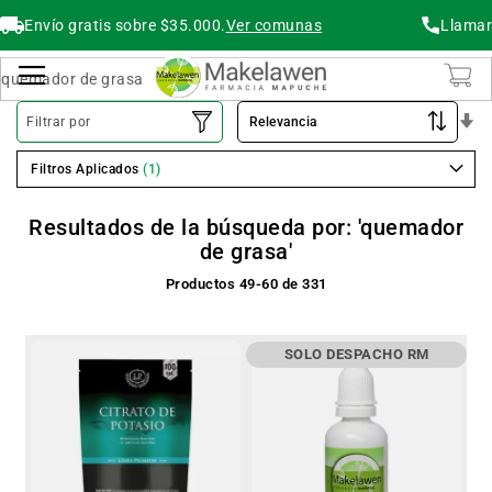
Envío gratis sobre $35.000.
Ver comunas
Llamar
Buscar
Cambiar Nav
O
Filtrar por
As
Filtros Aplicados
Resultados de la búsqueda por: 'quemador
de grasa'
Productos
49
-
60
de
331
SOLO DESPACHO RM