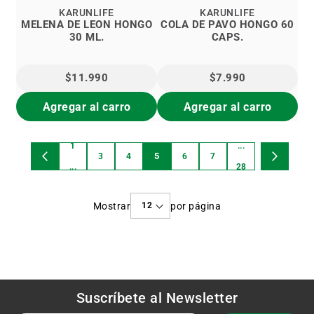
KARUNLIFE
KARUNLIFE
MELENA DE LEON HONGO
COLA DE PAVO HONGO 60
30 ML.
CAPS.
$11.990
$7.990
Agregar al carro
Agregar al carro
1
...
Página
5
3
4
6
7
Estás
Página
Anterior
Página
Página
Página
Página
Página
Página
Página
Siguiente
...
28
viendo
Mostrar
por página
la
página
Suscríbete al
Newsletter