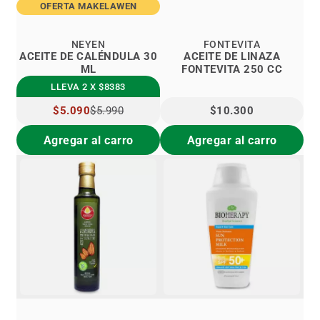
OFERTA MAKELAWEN
NEYEN
FONTEVITA
ACEITE DE CALÉNDULA 30
ACEITE DE LINAZA
ML
FONTEVITA 250 CC
LLEVA 2 X $8383
PRECIO
$5.090
$5.990
$10.300
ESPECIAL
Agregar al carro
Agregar al carro