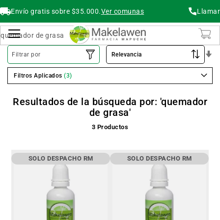
Envío gratis sobre $35.000.
Ver comunas
Llamar
Buscar
Cambiar Nav
O
Filtrar por
As
Filtros Aplicados
Resultados de la búsqueda por: 'quemador
de grasa'
3
Productos
SOLO DESPACHO RM
SOLO DESPACHO RM