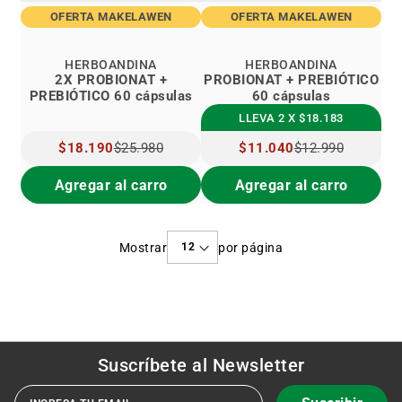
OFERTA MAKELAWEN
OFERTA MAKELAWEN
HERBOANDINA
HERBOANDINA
2X PROBIONAT +
PROBIONAT + PREBIÓTICO
PREBIÓTICO 60 cápsulas
60 cápsulas
LLEVA 2 X $18.183
PRECIO
$18.190
$25.980
PRECIO
$11.040
$12.990
ESPECIAL
ESPECIAL
Agregar al carro
Agregar al carro
Mostrar
por página
Suscríbete al
Newsletter