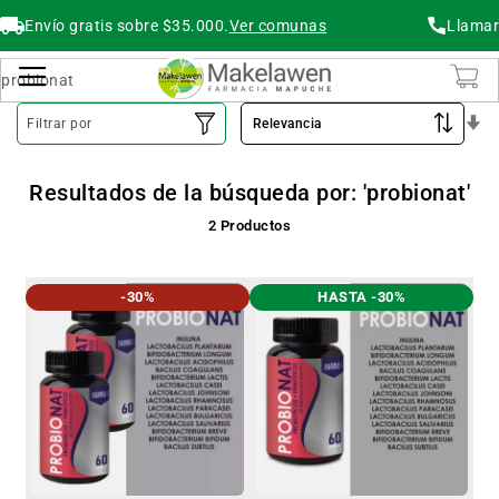
Envío gratis sobre $35.000.
Ver comunas
Llamar
Buscar
Cambiar Nav
O
Filtrar por
As
Resultados de la búsqueda por: 'probionat'
2
Productos
-30%
HASTA -30%