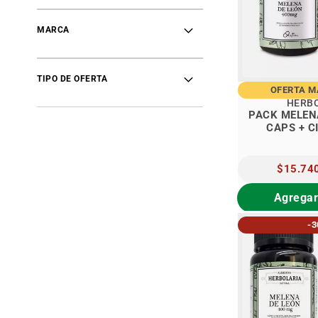
items
OFERTAS MAKELAWEN
5
items
Nuevo herbolaria
3
MARCA
TIPO DE OFERTA
OFERTA 
HERB
PACK MELEN
CAPS + C
MAGNESI
PRECIO
$15.74
ESPECIAL
Agregar
-