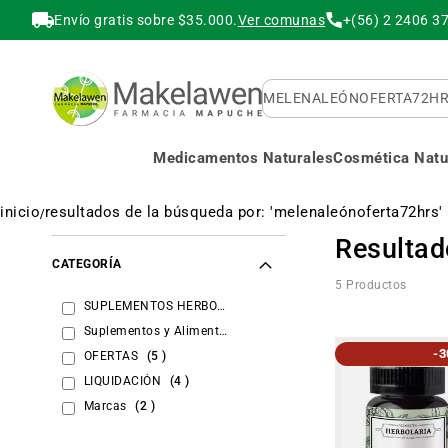
Envío gratis sobre $35.000.
Ver comunas
+(56) 2 2406 3
Buscar
Medicamentos Naturales
Cosmética Natur
inicio
resultados de la búsqueda por: 'melenaleónoferta72hrs'
Resulta
CATEGORÍA
5
Productos
items
SUPLEMENTOS HERBOLARIA
4
items
Suplementos y Alimentos
5
-
items
OFERTAS
5
items
LIQUIDACIÓN
4
items
Marcas
2
items
Packs
2