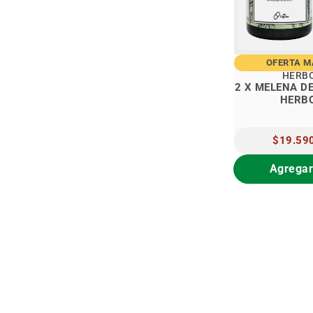
OFERTA 
HERB
2 X MELENA D
HERB
PRECIO
$19.59
ESPECIAL
Agregar