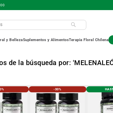
700
al y Belleza
Suplementos y Alimentos
Terapia Floral Chilena
dos de la búsqueda por: 'MELENA
30%
-30%
HAST