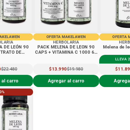
MAKELAWEN
OFERTA MAKELAWEN
OFERTA 
OLARIA
HERBOLARIA
HERB
A DE LEÓN 90
PACK MELENA DE LEON 90
ITRATO DE
CAPS + VITAMINA C 1000 60
O 90 CAPS
CAPS
LLEVA 2
0
$22.480
PRECIO
$13.990
$19.980
PRECIO
$11.8
ESPECIAL
ESPECIA
 al carro
Agregar al carro
Agregar
30%