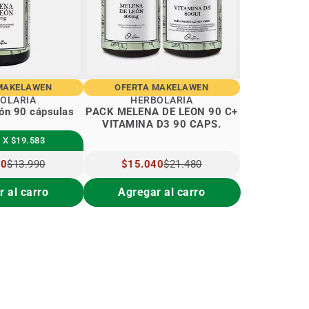
MAKELAWEN
OFERTA MAKELAWEN
OLARIA
HERBOLARIA
Melena de león 90 cápsulas
PACK MELENA DE LEON 90 C+
VITAMINA D3 90 CAPS.
 X $19.583
90
$13.990
PRECIO
$15.040
$21.480
L
ESPECIAL
 al carro
Agregar al carro