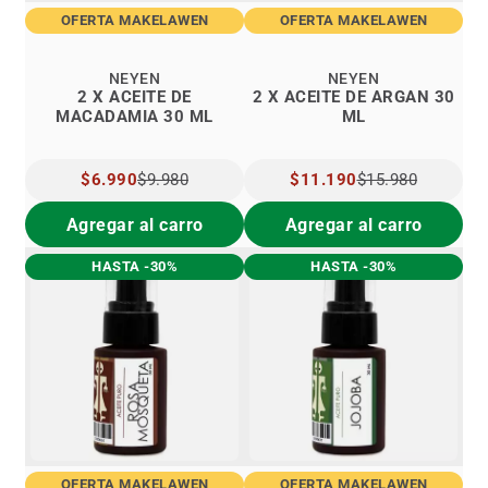
OFERTA MAKELAWEN
OFERTA MAKELAWEN
NEYEN
NEYEN
2 X ACEITE DE
2 X ACEITE DE ARGAN 30
MACADAMIA 30 ML
ML
PRECIO
$6.990
$9.980
PRECIO
$11.190
$15.980
ESPECIAL
ESPECIAL
Agregar al carro
Agregar al carro
HASTA -30%
HASTA -30%
OFERTA MAKELAWEN
OFERTA MAKELAWEN