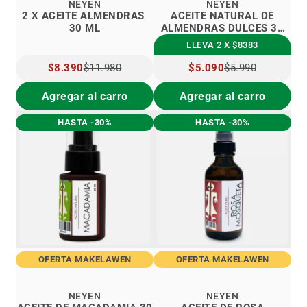
NEYEN
NEYEN
2 X ACEITE ALMENDRAS
ACEITE NATURAL DE
30 ML
ALMENDRAS DULCES 30
ML
LLEVA 2 X $8383
PRECIO
$8.390
$11.980
PRECIO
$5.090
$5.990
ESPECIAL
ESPECIAL
Agregar al carro
Agregar al carro
HASTA -30%
HASTA -30%
OFERTA MAKELAWEN
OFERTA MAKELAWEN
NEYEN
NEYEN