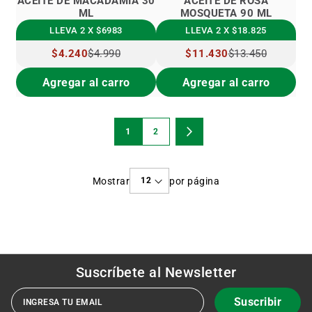
ACEITE DE MACADAMIA 30
ACEITE DE ROSA
ML
MOSQUETA 90 ML
LLEVA 2 X $6983
LLEVA 2 X $18.825
PRECIO
$4.240
$4.990
PRECIO
$11.430
$13.450
ESPECIAL
ESPECIAL
Agregar al carro
Agregar al carro
Página
1
2
Estás
Página
Página
Siguiente
viendo
Mostrar
por página
la
página
Suscríbete al
Newsletter
Suscribir