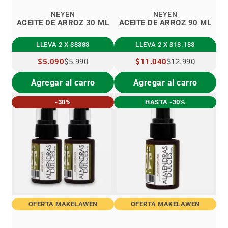
NEYEN
NEYEN
ACEITE DE ARROZ 30 ML
ACEITE DE ARROZ 90 ML
LLEVA 2 X $8383
LLEVA 2 X $18.183
PRECIO
$5.090
$5.990
PRECIO
$11.040
$12.990
ESPECIAL
ESPECIAL
Agregar al carro
Agregar al carro
-30%
HASTA -30%
OFERTA MAKELAWEN
OFERTA MAKELAWEN