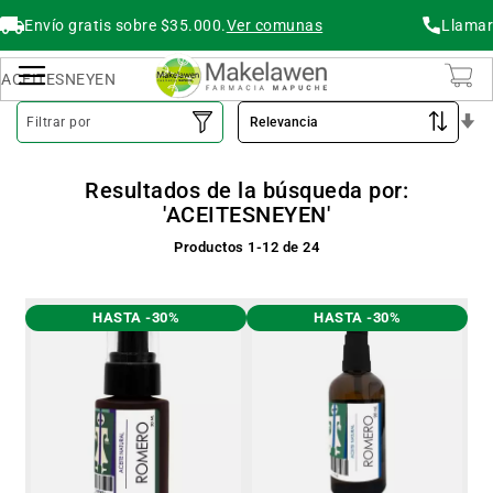
Envío gratis sobre $35.000.
Ver comunas
Llamar
Buscar
Cambiar Nav
O
Filtrar por
As
Resultados de la búsqueda por:
'ACEITESNEYEN'
Productos
1
-
12
de
24
HASTA -30%
HASTA -30%