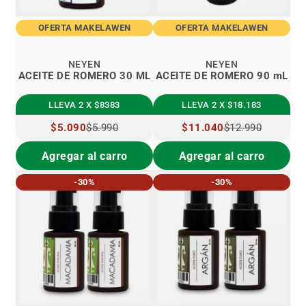
OFERTA MAKELAWEN
OFERTA MAKELAWEN
NEYEN
NEYEN
ACEITE DE ROMERO 30 ML
ACEITE DE ROMERO 90 mL
LLEVA 2 X $8383
LLEVA 2 X $18.183
PRECIO
$5.090
$5.990
PRECIO
$11.040
$12.990
ESPECIAL
ESPECIAL
Agregar al carro
Agregar al carro
-30%
-30%