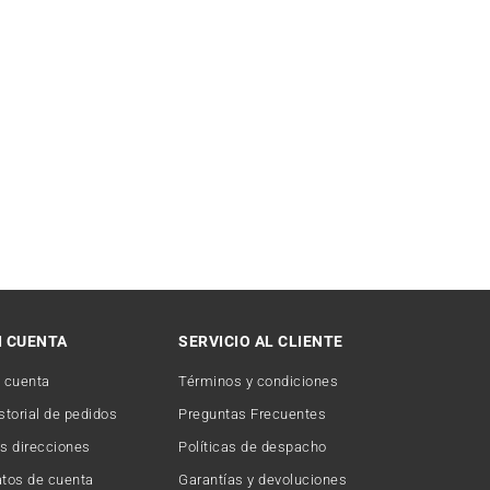
I CUENTA
SERVICIO AL CLIENTE
 cuenta
Términos y condiciones
storial de pedidos
Preguntas Frecuentes
s direcciones
Políticas de despacho
tos de cuenta
Garantías y devoluciones