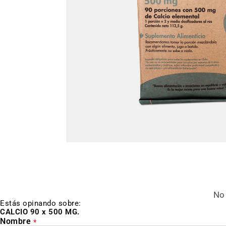
Saltar
al
inicio
de
la
galería
de
No 
imágenes
Estás opinando sobre:
CALCIO 90 x 500 MG.
Nombre