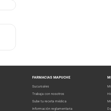
FARMACIAS MAPUCHE
M
Sucursales
Mi
Trabaja con nosotros
Hi
Sube tu receta médica
Mi
Información reglamentaria
Da