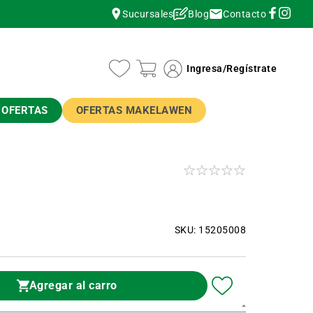
Contacto
Sucursales
Blog
instagram
instagram
Ingresa
/
Regístrate
OFERTAS
OFERTAS MAKELAWEN
SKU: 15205008
Agregar al carro