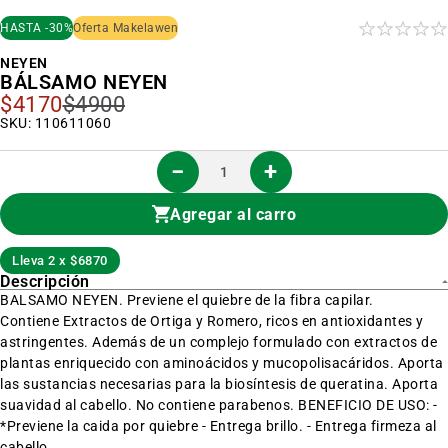
al
inicio
HASTA -30%
Oferta Makelawen
de
la
NEYEN
galería
BÁLSAMO NEYEN
de
imágenes
$4170
$4900
Precio
Especial
SKU: 110611060
Agregar al carro
Lleva 2 x $6870
Descripción
BALSAMO NEYEN. Previene el quiebre de la fibra capilar.
Contiene Extractos de Ortiga y Romero, ricos en antioxidantes y
astringentes. Además de un complejo formulado con extractos de
plantas enriquecido con aminoácidos y mucopolisacáridos. Aporta
las sustancias necesarias para la biosíntesis de queratina. Aporta
suavidad al cabello. No contiene parabenos. BENEFICIO DE USO: -
*Previene la caida por quiebre - Entrega brillo. - Entrega firmeza al
cabello.