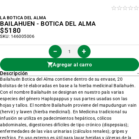
al
inicio
de
la
LA BOTICA DEL ALMA
galería
BAILAHUEN - BOTICA DEL ALMA
de
$5180
imágenes
SKU: 146005006
Agregar al carro
Descripción
Bailahuén Botica del Alma contiene dentro de su envase, 20
bolsitas de té elaboradas en base a la hierba medicinal Bailahuén.
Con el nombre Bailahuén se designan en nuestro país varias
especies del género Haplopappus y sus partes usadas son las
hojas y tallos. El nombre Bailahuén proviene del mapudungun vain
(hervir) y lawen (hierba medicinal). En Medicina tradicional su
infusión se utiliza en padecimientos hepáticos, cólicos
abdominales, digestiones difíciles de tipo crónico (dispepsias);
enfermedades de las vías urinarias (cálculos renales); gripes y
resfríos. En uso externo es útil para lavar heridas y úlceras de la