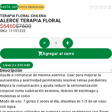
al
inicio
HASTA -30%
Oferta Makelawen
de
la
TERAPIA FLORAL CHILENA
galería
ALERCE TERAPIA FLORAL
de
imágenes
$6460
$7600
Precio
Especial
SKU: 11151222
Agregar al carro
Lleva 2 x $10.640
Descripción
Ayuda a comunicar de manera asertiva. Usar para mejorar la
autoestima y asertividad permitiendo resolver temas pendientes.
Mejora la comunicación y ayuda reducir la sintomatización
corporal como sudoración excesiva, dolores de estómago y
molestias al colon.
Modo de uso: 7 gotas 2 veces al día, disueltas en 1/3 de un vaso
con agua.
Los extractos utilizados en nuestras gotas se elaboran con flores