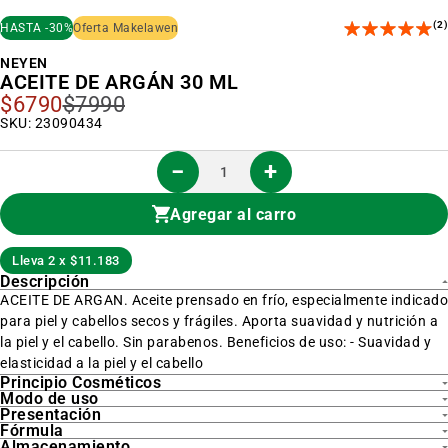
al
inicio
(2)
HASTA -30%
Oferta Makelawen
de
la
NEYEN
galería
ACEITE DE ARGÁN 30 ML
de
imágenes
$6790
$7990
Precio
Especial
SKU: 23090434
Agregar al carro
Lleva 2 x $11.183
Descripción
ACEITE DE ARGAN. Aceite prensado en frío, especialmente indicado
para piel y cabellos secos y frágiles. Aporta suavidad y nutrición a
la piel y el cabello. Sin parabenos. Beneficios de uso: - Suavidad y
elasticidad a la piel y el cabello
Principio Cosméticos
Modo de uso
Presentación
Fórmula
Almacenamiento