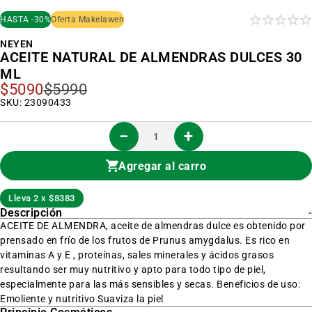
al
inicio
HASTA -30%
Oferta Makelawen
de
la
NEYEN
galería
ACEITE NATURAL DE ALMENDRAS DULCES 30
de
imágenes
ML
$5090
$5990
Precio
Especial
SKU: 23090433
Agregar al carro
Lleva 2 x $8383
Descripción
ACEITE DE ALMENDRA, aceite de almendras dulce es obtenido por
prensado en frío de los frutos de Prunus amygdalus. Es rico en
vitaminas A y E , proteínas, sales minerales y ácidos grasos
resultando ser muy nutritivo y apto para todo tipo de piel,
especialmente para las más sensibles y secas. Beneficios de uso:
Emoliente y nutritivo Suaviza la piel