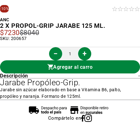
al
inicio
-10%
de
la
ANC
galería
2 X PROPOL-GRIP JARABE 125 ML.
de
imágenes
$7230
$8040
Precio
Especial
SKU: 200657
Agregar al carro
Descripción
Jarabe Propóleo-Grip.
Jarabe sin azúcar elaborado en base a Vitamina B6, palto,
propóleo y naranja. Formato de 125ml.
Compártelo en