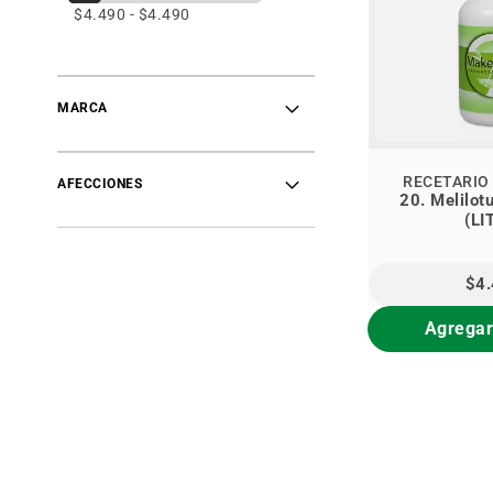
$4.490 - $4.490
MARCA
RECETARIO
AFECCIONES
20. Melilotu
(LI
$4
Agregar