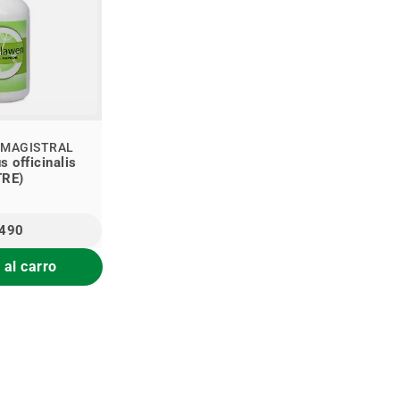
 MAGISTRAL
s officinalis
TRE)
.490
 al carro