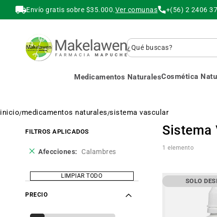
Envío gratis sobre $35.000.
Ver comunas
+(56) 2 2406 3
Buscar
Cosmética Natur
Medicamentos Naturales
inicio
medicamentos naturales
sistema vascular
Sistema 
FILTROS APLICADOS
1
elemento
Eliminar
Afecciones
Calambres
este
producto
LIMPIAR TODO
SOLO DE
PRECIO