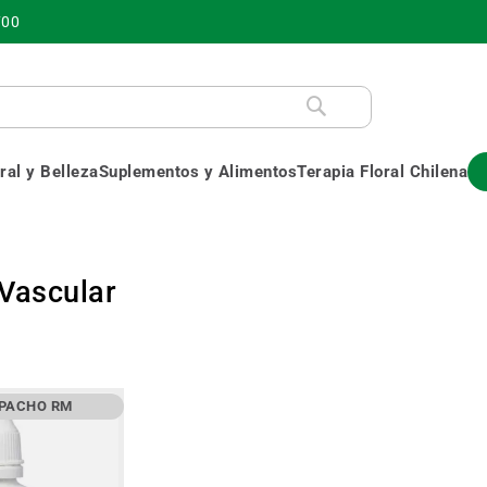
700
al y Belleza
Suplementos y Alimentos
Terapia Floral Chilena
Vascular
SPACHO RM