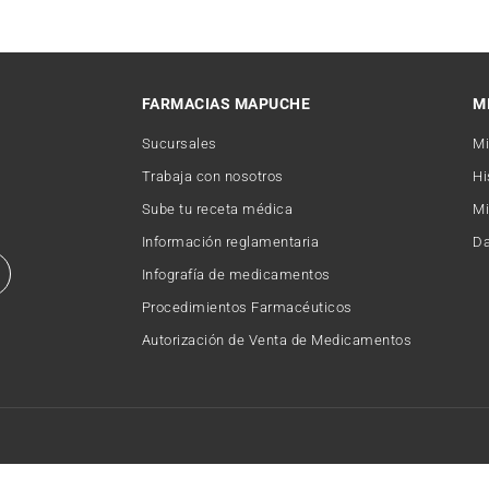
FARMACIAS MAPUCHE
M
Sucursales
Mi
Trabaja con nosotros
Hi
Sube tu receta médica
Mi
Información reglamentaria
Da
Infografía de medicamentos
Procedimientos Farmacéuticos
Autorización de Venta de Medicamentos
Copyright © 2026 FARMACIAMAPUCHE. Todos los derechos reservados.