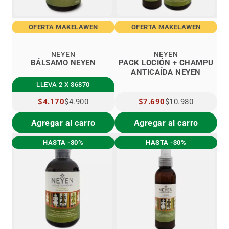
OFERTA MAKELAWEN
OFERTA MAKELAWEN
NEYEN
NEYEN
BÁLSAMO NEYEN
PACK LOCIÓN + CHAMPU
ANTICAÍDA NEYEN
LLEVA 2 X $6870
PRECIO
$4.170
$4.900
PRECIO
$7.690
$10.980
ESPECIAL
ESPECIAL
Agregar al carro
Agregar al carro
HASTA -30%
HASTA -30%