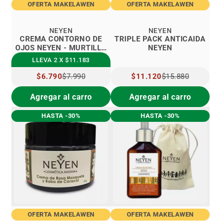
OFERTA MAKELAWEN
OFERTA MAKELAWEN
NEYEN
NEYEN
CREMA CONTORNO DE
TRIPLE PACK ANTICAIDA
OJOS NEYEN - MURTILLA
NEYEN
MATICO
LLEVA 2 X $11.183
PRECIO
$6.790
$7.990
PRECIO
$11.120
$15.880
ESPECIAL
ESPECIAL
Agregar al carro
Agregar al carro
HASTA -30%
HASTA -30%
OFERTA MAKELAWEN
OFERTA MAKELAWEN