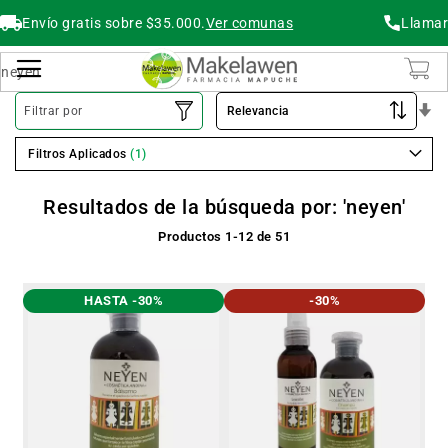
Envío gratis sobre $35.000.
Ver comunas
Llamar
Buscar
Cambiar Nav
O
Filtrar por
As
Filtros Aplicados
Resultados de la búsqueda por: 'neyen'
Productos
1
-
12
de
51
HASTA -30%
-30%