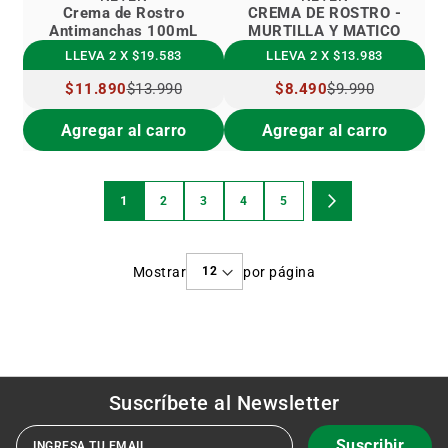
Crema de Rostro
CREMA DE ROSTRO -
Antimanchas 100mL
MURTILLA Y MATICO
LLEVA 2 X $19.583
LLEVA 2 X $13.983
PRECIO
$11.890
$13.990
PRECIO
$8.490
$9.990
ESPECIAL
ESPECIAL
Agregar al carro
Agregar al carro
Página
1
2
3
4
5
Estás
Página
Página
Página
Página
Página
Siguiente
viendo
Mostrar
por página
la
página
Suscríbete al
Newsletter
Suscribir