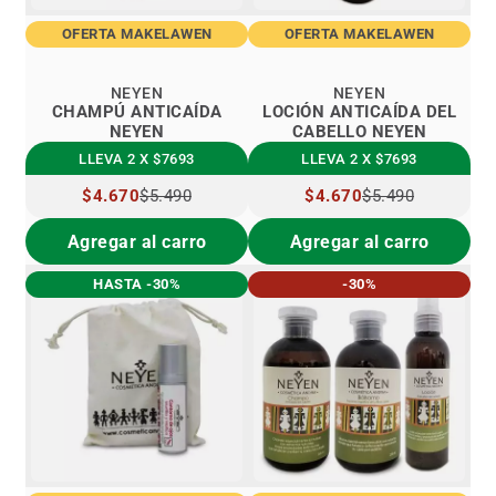
OFERTA MAKELAWEN
OFERTA MAKELAWEN
NEYEN
NEYEN
CHAMPÚ ANTICAÍDA
LOCIÓN ANTICAÍDA DEL
NEYEN
CABELLO NEYEN
LLEVA 2 X $7693
LLEVA 2 X $7693
PRECIO
$4.670
$5.490
PRECIO
$4.670
$5.490
ESPECIAL
ESPECIAL
Agregar al carro
Agregar al carro
HASTA -30%
-30%