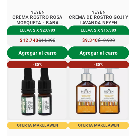
NEYEN
NEYEN
CREMA ROSTRO ROSA
CREMA DE ROSTRO GOJI Y
MOSQUETA - BABA
LAVANDA NEYEN
CARACOL NEYEN
LLEVA 2 X $20.983
LLEVA 2 X $15.383
PRECIO
$12.740
$14.990
PRECIO
$9.340
$10.990
ESPECIAL
ESPECIAL
Agregar al carro
Agregar al carro
-30%
-30%
OFERTA MAKELAWEN
OFERTA MAKELAWEN