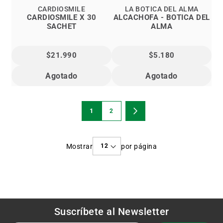
CARDIOSMILE
LA BOTICA DEL ALMA
CARDIOSMILE X 30
ALCACHOFA - BOTICA DEL
SACHET
ALMA
$21.990
$5.180
Agotado
Agotado
Página
1
2
Estás
Página
Página
Siguiente
viendo
Mostrar
por página
la
página
Suscríbete al
Newsletter