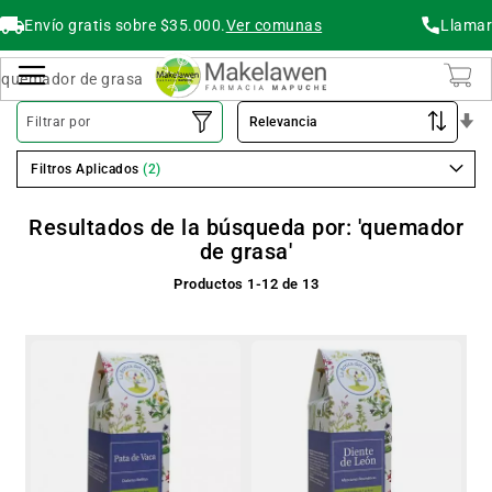
Envío gratis sobre $35.000.
Ver comunas
Llamar
Buscar
Cambiar Nav
O
Filtrar por
As
Filtros Aplicados
Resultados de la búsqueda por: 'quemador
de grasa'
Productos
1
-
12
de
13