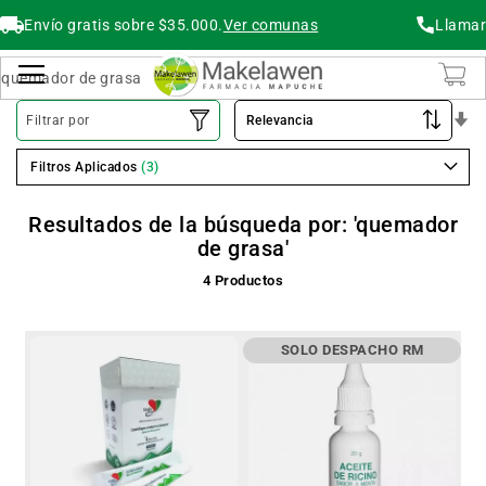
Envío gratis sobre $35.000.
Ver comunas
Llamar
Buscar
Cambiar Nav
O
Filtrar por
As
Filtros Aplicados
Resultados de la búsqueda por: 'quemador
de grasa'
4
Productos
SOLO DESPACHO RM