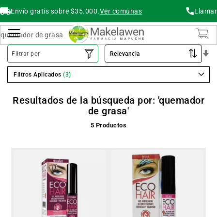
Envío gratis sobre $35.000.
Ver comunas
Llamar
Buscar
Cambiar Nav
O
Filtrar por
As
Filtros Aplicados
Resultados de la búsqueda por: 'quemador
de grasa'
5
Productos