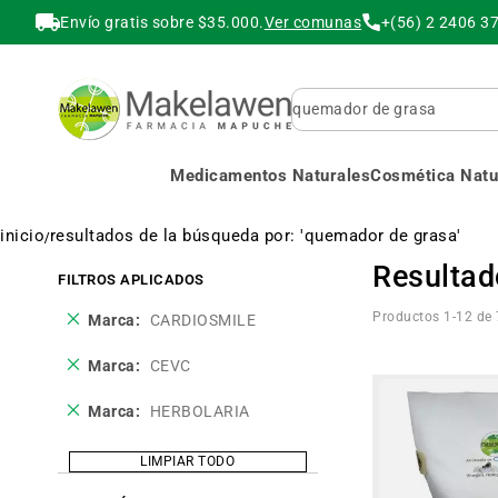
Envío gratis sobre $35.000.
Ver comunas
+(56) 2 2406 3
Buscar
Medicamentos Naturales
Cosmética Natur
inicio
resultados de la búsqueda por: 'quemador de grasa'
Resultad
FILTROS APLICADOS
Eliminar
Productos
1
-
12
de
Marca
CARDIOSMILE
este
producto
Eliminar
Marca
CEVC
este
producto
Eliminar
Marca
HERBOLARIA
este
producto
LIMPIAR TODO