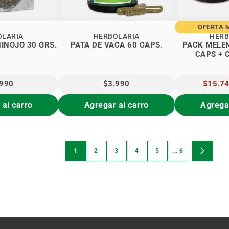
OFERTA 
OLARIA
HERBOLARIA
HERB
SEMILLAS DE HINOJO 30 GRS.
PATA DE VACA 60 CAPS.
PACK MELEN
CAPS + 
MAGNESI
.990
$3.990
PRECIO
$15.7
ESPECIA
 al carro
Agregar al carro
Agregar
Página
1
2
3
4
5
... 6
Estás viendo la página
Página
Página
Página
Página
Página
Página
Siguient