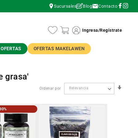
Contacto
Sucursales
Blog
instagram
instagram
Ingresa
/
Regístrate
OFERTAS
OFERTAS MAKELAWEN
e grasa'
Orden
Ordenar por
Ascend
30%