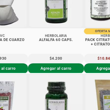
OFERTA 
EVC
HERBOLARIA
HERB
A DE CUARZO
ALFALFA 60 CAPS.
PACK CITRAT
+ CITRATO
HERB
.930
$4.200
PRECIO
$10.8
ESPECIA
 al carro
Agregar al carro
Agregar