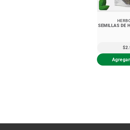
HERB
$2
Agregar