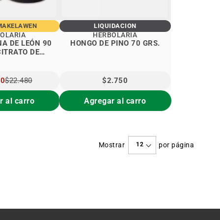
MAKELAWEN
LIQUIDACIÓN
OLARIA
HERBOLARIA
A DE LEÓN 90
HONGO DE PINO 70 GRS.
CITRATO DE
O 90 CAPS
40
$22.480
$2.750
L
 al carro
Agregar al carro
Mostrar
por página
e