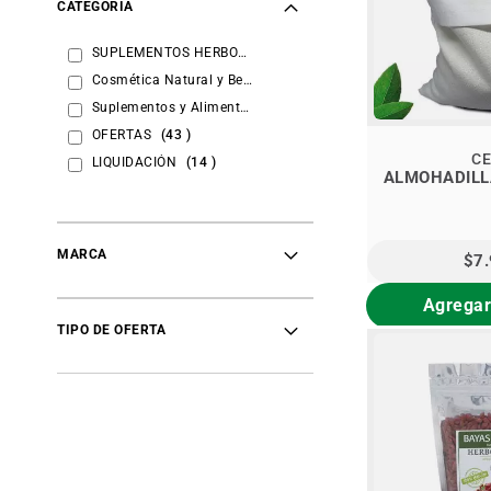
CATEGORÍA
items
SUPLEMENTOS HERBOLARIA
13
items
Cosmética Natural y Belleza
7
items
Suplementos y Alimentos
61
items
OFERTAS
43
C
items
LIQUIDACIÓN
14
ALMOHADILL
item
Mas Vendidos
1
items
Marcas
40
items
2x
6
MARCA
$7
items
Packs
6
items
OFERTAS MAKELAWEN
21
Agregar
items
Nuevo herbolaria
17
TIPO DE OFERTA