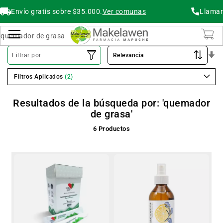
Envío gratis sobre $35.000.
Ver comunas
Llamar
Buscar
Cambiar Nav
O
Filtrar por
As
Filtros Aplicados
Resultados de la búsqueda por: 'quemador
de grasa'
6
Productos