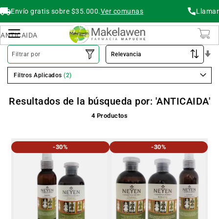
Envío gratis sobre $35.000.
Ver comunas
Llamar
Buscar
Cambiar Nav
O
Filtrar por
As
Filtros Aplicados
Resultados de la búsqueda por: 'ANTICAIDA'
4
Productos
-30%
-30%