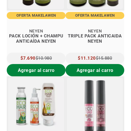
OFERTA MAKELAWEN
OFERTA MAKELAWEN
NEYEN
NEYEN
PACK LOCIÓN + CHAMPU
TRIPLE PACK ANTICAIDA
ANTICAÍDA NEYEN
NEYEN
PRECIO
$7.690
$10.980
PRECIO
$11.120
$15.880
ESPECIAL
ESPECIAL
Agregar al carro
Agregar al carro