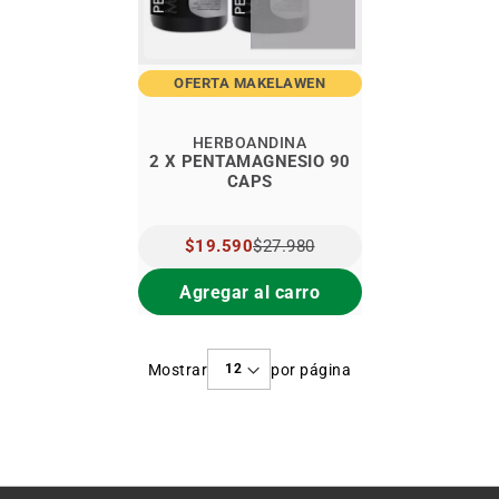
OFERTA MAKELAWEN
HERBOANDINA
2 X PENTAMAGNESIO 90
CAPS
PRECIO
$19.590
$27.980
ESPECIAL
Agregar al carro
Mostrar
por página