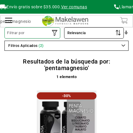
Envío gratis sobre $35.000.
Ver comunas
Llamar
Buscar
Cambiar Nav
O
Filtrar por
As
Filtros Aplicados
Resultados de la búsqueda por:
'pentamagnesio'
1
elemento
-30%