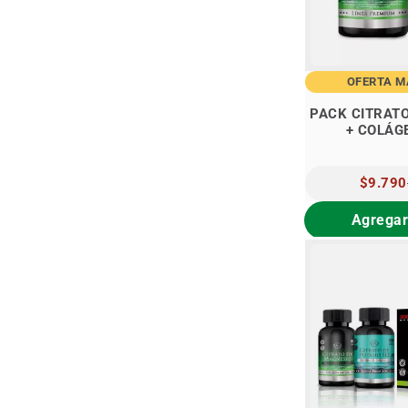
OFERTA 
PACK CITRAT
+ COLÁG
PRECIO
$9.790
ESPECIA
Agregar