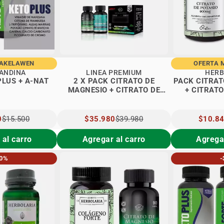
MAKELAWEN
OFERTA 
ANDINA
LINEA PREMIUM
HERB
PLUS + A-NAT
2 X PACK CITRATO DE
PACK CITRAT
MAGNESIO + CITRATO DE
+ CITRATO
POTASIO SI2
HERB
0
$15.500
PRECIO
$35.980
$39.980
PRECIO
$10.8
ESPECIAL
ESPECIA
 al carro
Agregar al carro
Agregar
30%
-