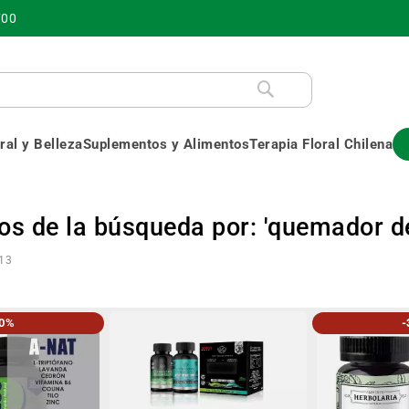
700
al y Belleza
Suplementos y Alimentos
Terapia Floral Chilena
os de la búsqueda por: 'quemador d
13
30%
-