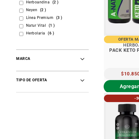
items
Herboandina
2
items
Neyen
2
items
Línea Premium
3
item
Natur Vital
1
items
Herbolaria
6
OFERTA 
HERBO
PACK KETO 
MARCA
PRECIO
$10.85
ESPECIAL
TIPO DE OFERTA
Agregar
-