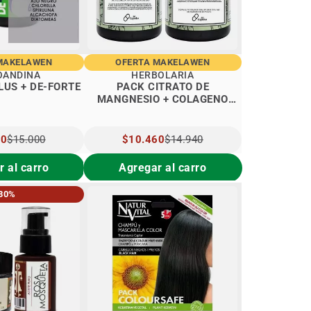
MAKELAWEN
OFERTA MAKELAWEN
OANDINA
HERBOLARIA
LUS + DE-FORTE
PACK CITRATO DE
MANGNESIO + COLAGENO
HIDROLIZADO FORTE 60 CAPS
00
$15.000
PRECIO
$10.460
$14.940
L
ESPECIAL
 al carro
Agregar al carro
30%