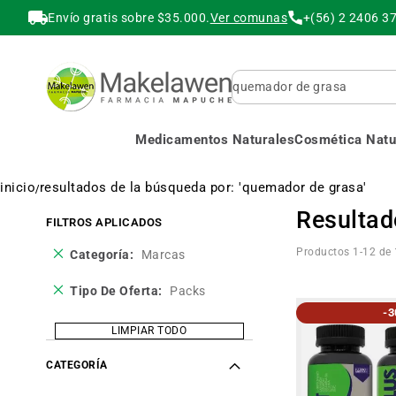
Envío gratis sobre $35.000.
Ver comunas
+(56) 2 2406 3
Buscar
Medicamentos Naturales
Cosmética Natur
inicio
resultados de la búsqueda por: 'quemador de grasa'
Resultad
FILTROS APLICADOS
Eliminar
Productos
1
-
12
de
Categoría
Marcas
este
producto
Eliminar
Tipo De Oferta
Packs
este
-
producto
LIMPIAR TODO
CATEGORÍA