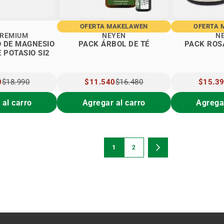
OFERTA MAKELAWEN
OFERTA 
PREMIUM
NEYEN
N
O DE MAGNESIO
PACK ÁRBOL DE TÉ
PACK ROS
E POTASIO SI2
0
$18.990
PRECIO
$11.540
$16.480
PRECIO
$15.3
ESPECIAL
ESPECIA
 al carro
Agregar al carro
Agregar
Página
1
2
Estás viendo la página
Página
Página
Siguiente