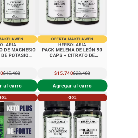
MAKELAWEN
OFERTA MAKELAWEN
OLARIA
HERBOLARIA
O DE MAGNESIO
PACK MELENA DE LEÓN 90
 DE POTASIO
CAPS + CITRATO DE
OLARIA
MAGNESIO 90 CAPS
40
$15.480
PRECIO
$15.740
$22.480
L
ESPECIAL
 al carro
Agregar al carro
30%
-30%