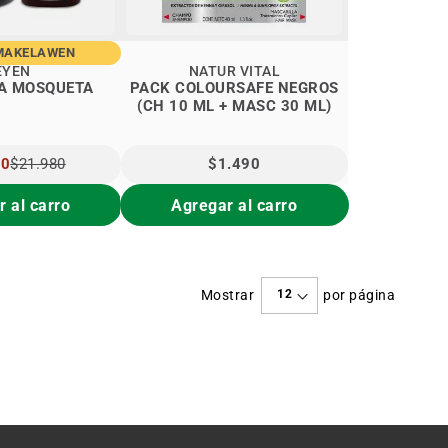
MAKELAWEN
EYEN
NATUR VITAL
A MOSQUETA
PACK COLOURSAFE NEGROS
(CH 10 ML + MASC 30 ML)
90
$21.980
$1.490
L
 al carro
Agregar al carro
Mostrar
por página