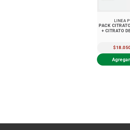
LINEA 
PACK CITRAT
+ CITRATO D
PRECIO
$18.05
ESPECIAL
Agregar