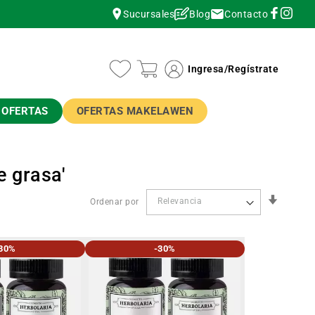
Contacto
Sucursales
Blog
instagram
instagram
Ingresa
/
Regístrate
OFERTAS
OFERTAS MAKELAWEN
e grasa'
Orden
Ordenar por
Ascend
30%
-30%