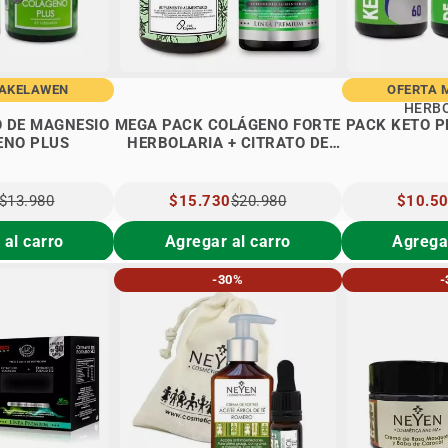
MAKELAWEN
OFERTA 
HERB
O DE MAGNESIO
MEGA PACK COLÁGENO FORTE
PACK KETO P
ENO PLUS
HERBOLARIA + CITRATO DE
MAGNESIO LP + 30 CÁPSULAS
DE REGALO
$13.980
PRECIO
$15.730
$20.980
PRECIO
$10.5
L
ESPECIAL
ESPECIA
 al carro
Agregar al carro
Agregar
-30%
-