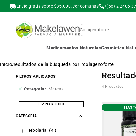
Envío gratis sobre $35.000.
Ver comunas
+(56) 2 2406 3
Buscar
Medicamentos Naturales
Cosmética Natur
inicio
resultados de la búsqueda por: 'colagenoforte'
Resultad
FILTROS APLICADOS
4
Productos
Eliminar
Categoría
Marcas
este
producto
LIMPIAR TODO
HAST
CATEGORÍA
items
Herbolaria
4