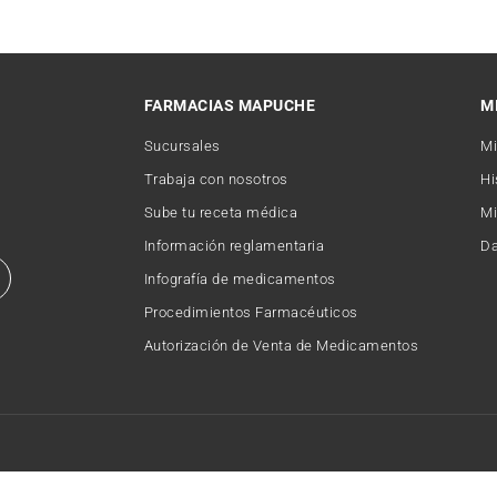
FARMACIAS MAPUCHE
M
Sucursales
Mi
Trabaja con nosotros
Hi
Sube tu receta médica
Mi
Información reglamentaria
Da
Infografía de medicamentos
Procedimientos Farmacéuticos
Autorización de Venta de Medicamentos
Copyright © 2026 FARMACIAMAPUCHE. Todos los derechos reservados.