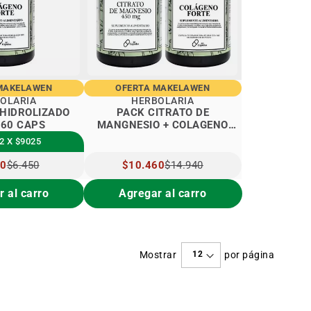
MAKELAWEN
OFERTA MAKELAWEN
OLARIA
HERBOLARIA
HIDROLIZADO
PACK CITRATO DE
 60 CAPS
MANGNESIO + COLAGENO
HIDROLIZADO FORTE 60 CAPS
2 X $9025
O
80
$6.450
PRECIO
$10.460
$14.940
IAL
ESPECIAL
 al carro
Agregar al carro
Mostrar
por página