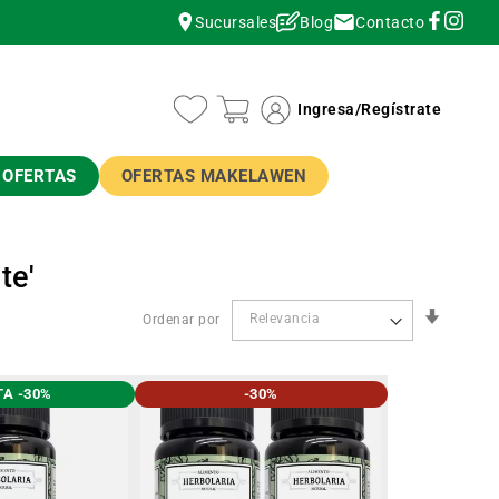
Contacto
Sucursales
Blog
instagram
instagram
Ingresa
/
Regístrate
OFERTAS
OFERTAS MAKELAWEN
te'
Orden
Ordenar por
Ascend
A -30%
-30%