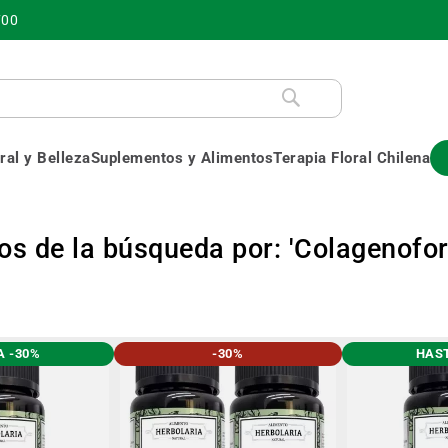
700
al y Belleza
Suplementos y Alimentos
Terapia Floral Chilena
os de la búsqueda por: 'Colagenofor
A -30%
-30%
HAST