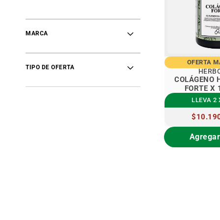
MARCA
OFERTA 
TIPO DE OFERTA
HERB
COLÁGENO 
FORTE X 
LLEVA 2 
PRECIO
$10.19
ESPECIAL
Agregar