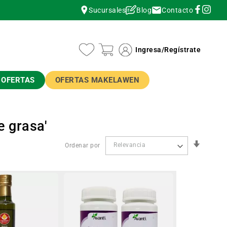
Contacto
Sucursales
Blog
instagram
instagram
Ingresa
/
Regístrate
OFERTAS
OFERTAS MAKELAWEN
e grasa'
Orden
Ordenar por
Ascend