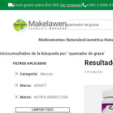
Envío gratis sobre $35.000.
Ver comunas
+(56) 2 2406 3
Buscar
Medicamentos Naturales
Cosmética Natur
inicio
resultados de la búsqueda por: 'quemador de grasa'
Resultad
FILTROS APLICADOS
4
Productos
Eliminar
Categoría
Marcas
este
producto
Eliminar
Marca
AVANTI
este
producto
Eliminar
Marca
NUTRA ANDES LTDA
este
producto
LIMPIAR TODO