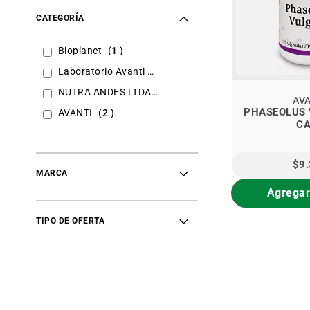
CATEGORÍA
item
Bioplanet
1
item
Laboratorio Avanti
1
item
NUTRA ANDES LTDA
1
AV
PHASEOLUS 
items
AVANTI
2
C
$9
MARCA
Agregar
TIPO DE OFERTA