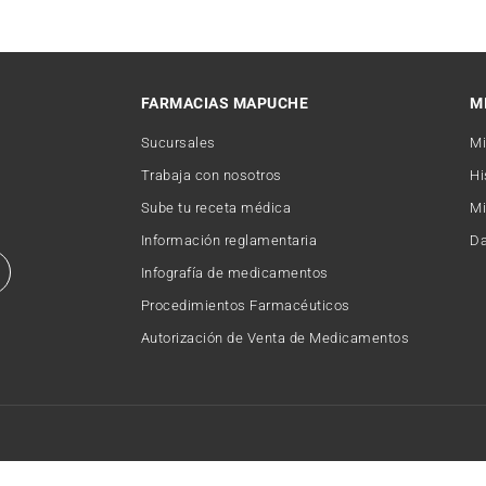
FARMACIAS MAPUCHE
M
Sucursales
Mi
Trabaja con nosotros
Hi
Sube tu receta médica
Mi
Información reglamentaria
Da
Infografía de medicamentos
Procedimientos Farmacéuticos
Autorización de Venta de Medicamentos
Copyright © 2026 FARMACIAMAPUCHE. Todos los derechos reservados.