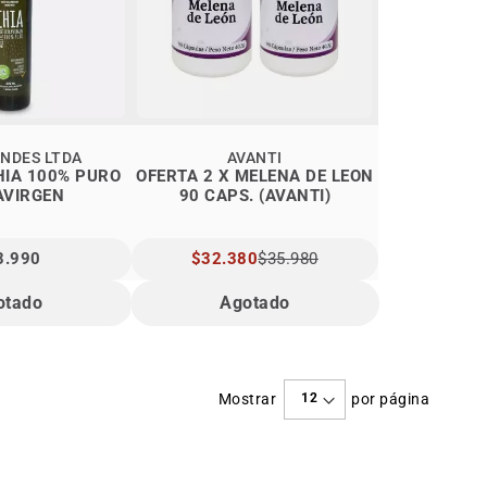
NDES LTDA
AVANTI
HIA 100% PURO
OFERTA 2 X MELENA DE LEON
AVIRGEN
90 CAPS. (AVANTI)
3.990
PRECIO
$32.380
$35.980
ESPECIAL
otado
Agotado
Mostrar
por página