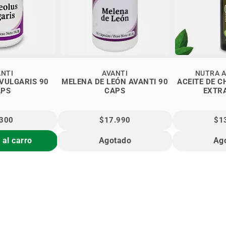
ANTI
AVANTI
NUTRA A
VULGARIS 90
MELENA DE LEÓN AVANTI 90
ACEITE DE C
APS
CAPS
EXTR
.300
$17.990
$1
 al carro
Agotado
Ag