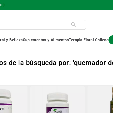
700
al y Belleza
Suplementos y Alimentos
Terapia Floral Chilena
os de la búsqueda por: 'quemador d