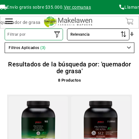
Envío gratis sobre $35.000.
Ver comunas
Llamar
Buscar
Cambiar Nav
O
Filtrar por
As
Filtros Aplicados
Resultados de la búsqueda por: 'quemador
de grasa'
8
Productos