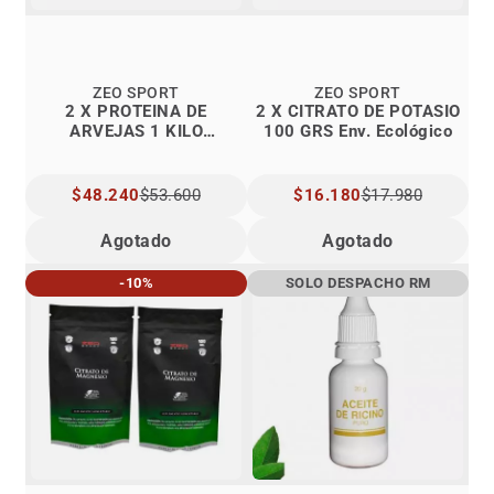
ZEO SPORT
ZEO SPORT
2 X PROTEINA DE
2 X CITRATO DE POTASIO
ARVEJAS 1 KILO
100 GRS Env. Ecológico
ZEOSPORT
PRECIO
$48.240
$53.600
PRECIO
$16.180
$17.980
ESPECIAL
ESPECIAL
Agotado
Agotado
-10%
SOLO DESPACHO RM