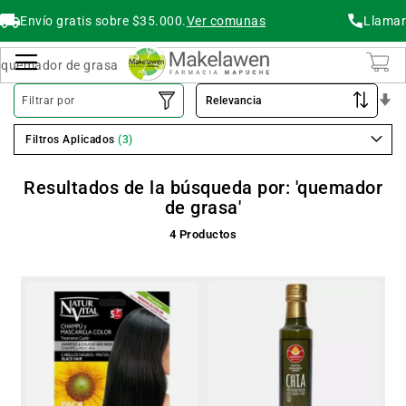
Envío gratis sobre $35.000.
Ver comunas
Llamar
Buscar
Cambiar Nav
O
Filtrar por
As
Filtros Aplicados
Resultados de la búsqueda por: 'quemador
de grasa'
4
Productos