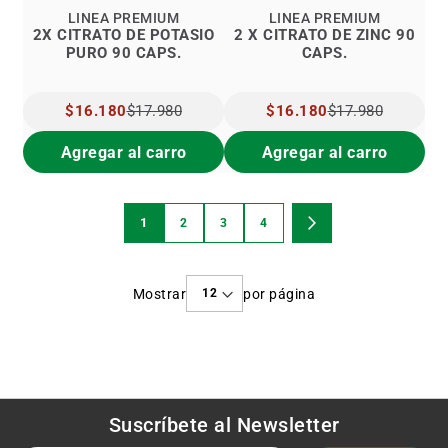
LINEA PREMIUM
LINEA PREMIUM
2X CITRATO DE POTASIO
2 X CITRATO DE ZINC 90
PURO 90 CAPS.
CAPS.
PRECIO
$16.180
$17.980
PRECIO
$16.180
$17.980
ESPECIAL
ESPECIAL
Agregar al carro
Agregar al carro
Página
1
2
3
4
Estás
Página
Página
Página
Página
Siguiente
viendo
Mostrar
por página
la
página
Suscríbete al
Newsletter