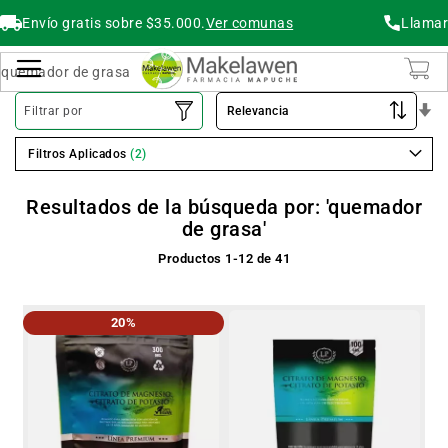
Envío gratis sobre $35.000.
Ver comunas
Llamar
Buscar
Cambiar Nav
O
Filtrar por
As
Filtros Aplicados
Resultados de la búsqueda por: 'quemador
de grasa'
Productos
1
-
12
de
41
20%