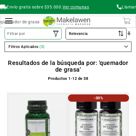
Envío gratis sobre $35.000.
Ver comunas
Llamar
Buscar
Cambiar Nav
O
Filtrar por
As
Filtros Aplicados
Resultados de la búsqueda por: 'quemador
de grasa'
Productos
1
-
12
de
38
-30%