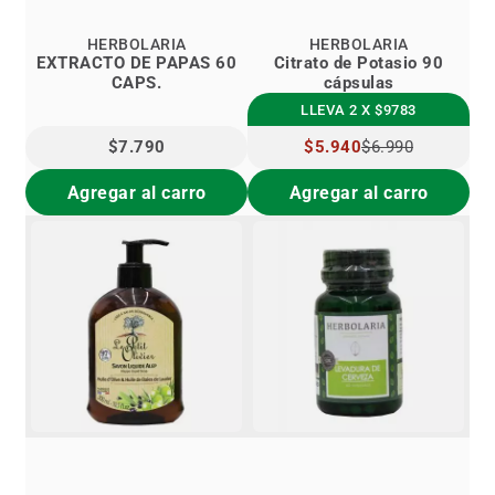
HERBOLARIA
HERBOLARIA
EXTRACTO DE PAPAS 60
Citrato de Potasio 90
CAPS.
cápsulas
LLEVA 2 X $9783
$7.790
PRECIO
$5.940
$6.990
ESPECIAL
Agregar al carro
Agregar al carro