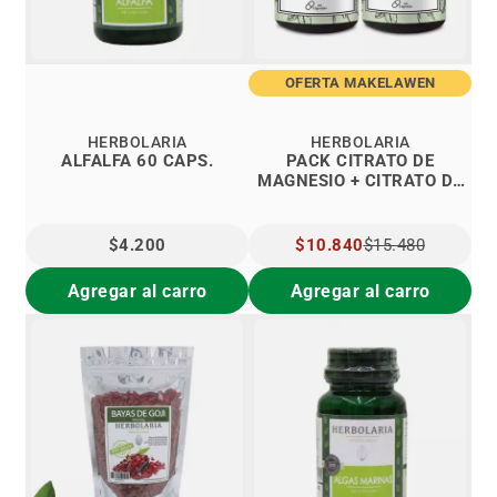
OFERTA MAKELAWEN
HERBOLARIA
HERBOLARIA
ALFALFA 60 CAPS.
PACK CITRATO DE
MAGNESIO + CITRATO DE
POTASIO HERBOLARIA
$4.200
PRECIO
$10.840
$15.480
ESPECIAL
Agregar al carro
Agregar al carro