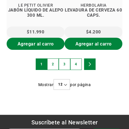
LE PETIT OLIVIER
HERBOLARIA
JABÓN LÍQUIDO DE ALEPO
LEVADURA DE CERVEZA 60
300 ML.
CAPS.
$11.990
$4.200
Agregar al carro
Agregar al carro
Página
1
2
3
4
Estás
Página
Página
Página
Página
Siguiente
viendo
Mostrar
por página
la
página
Suscríbete al
Newsletter