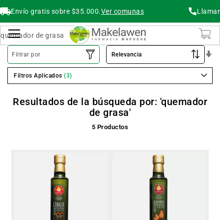
Envío gratis sobre $35.000.
Ver comunas
Llamar
Buscar
Cambiar Nav
O
Filtrar por
As
Filtros Aplicados
Resultados de la búsqueda por: 'quemador
de grasa'
5
Productos