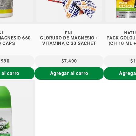
NL
FNL
NATU
MAGNESIO 660
CLORURO DE MAGNESIO +
PACK COLOU
0 CAPS
VITAMINA C 30 SACHET
(CH 10 ML 
.990
$7.490
$1
 al carro
Agregar al carro
Agregar