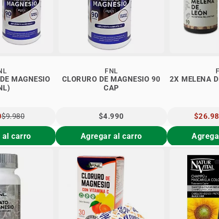
NL
FNL
 DE MAGNESIO
CLORURO DE MAGNESIO 90
2X MELENA D
NL)
CAP
0
$9.980
$4.990
PRECIO
$26.9
AL
ESPECIA
 al carro
Agregar al carro
Agregar