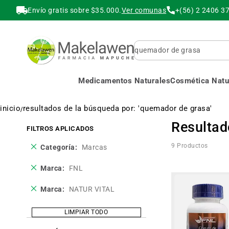
Envío gratis sobre $35.000.
Ver comunas
+(56) 2 2406 3
Buscar
Medicamentos Naturales
Cosmética Natur
inicio
resultados de la búsqueda por: 'quemador de grasa'
Resultad
FILTROS APLICADOS
Eliminar
9
Productos
Categoría
Marcas
este
producto
Eliminar
Marca
FNL
este
producto
Eliminar
Marca
NATUR VITAL
este
producto
LIMPIAR TODO