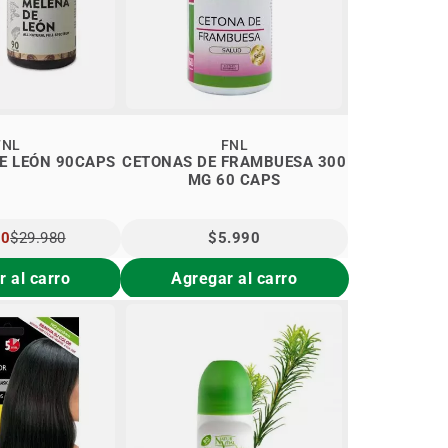
FNL
FNL
E LEÓN 90CAPS
CETONAS DE FRAMBUESA 300
MG 60 CAPS
80
$29.980
$5.990
L
 al carro
Agregar al carro