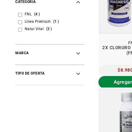
CATEGORÍA
items
FNL
4
item
Línea Premium
1
items
Natur Vital
3
F
2X CLORURO
(F
MARCA
PRECIO
$8.98
ESPECI
TIPO DE OFERTA
Agregar