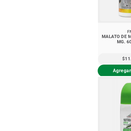
F
MALATO DE 
MG. 6
$11
Agregar