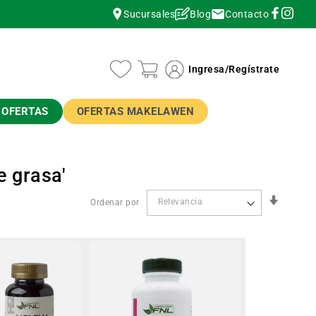
Contacto
Sucursales
Blog
instagram
instagram
Ingresa
/
Regístrate
OFERTAS
OFERTAS MAKELAWEN
e grasa'
Orden
Ordenar por
Ascend