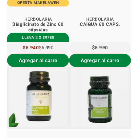
OFERTA MAKELAWEN
HERBOLARIA
HERBOLARIA
Bisglicinato de Zinc 60
CAIGUA 60 CAPS.
cápsulas
LLEVA 2 X $9783
PRECIO
$5.940
$6.990
$5.990
ESPECIAL
Agregar al carro
Agregar al carro