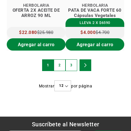
HERBOLARIA
HERBOLARIA
OFERTA 2X ACEITE DE
PATA DE VACA FORTE 60
ARROZ 90 ML
Cápsulas Vegetales
LLEVA 2 X $6590
PRECIO
$22.080
$25.980
PRECIO
$4.000
$4.700
ESPECIAL
ESPECIAL
Agregar al carro
Agregar al carro
Página
1
2
3
Estás
Página
Página
Página
Siguiente
viendo
Mostrar
por página
la
página
Suscríbete al
Newsletter