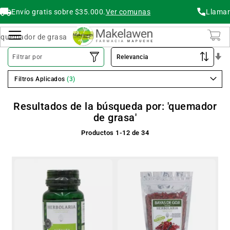
Envío gratis sobre $35.000.
Ver comunas
Llamar
Buscar
Cambiar Nav
O
Filtrar por
As
Filtros Aplicados
Resultados de la búsqueda por: 'quemador
de grasa'
Productos
1
-
12
de
34