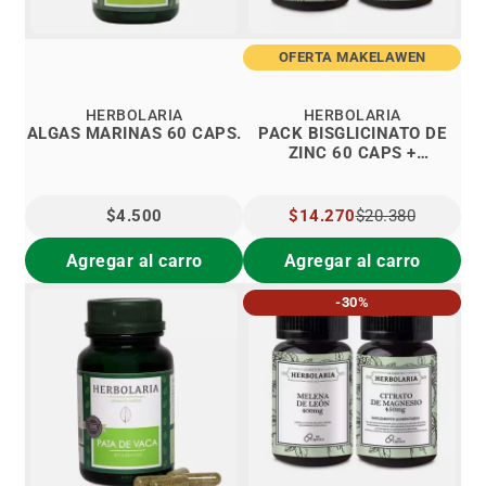
OFERTA MAKELAWEN
HERBOLARIA
HERBOLARIA
ALGAS MARINAS 60 CAPS.
PACK BISGLICINATO DE
ZINC 60 CAPS +
BISGLICINATO DE
MAGNESIO 90 CAPS
$4.500
PRECIO
$14.270
$20.380
ESPECIAL
Agregar al carro
Agregar al carro
-30%