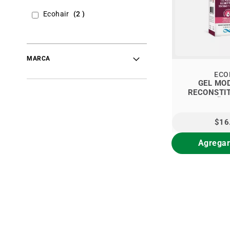
items
Ecohair
2
MARCA
ECO
GEL MO
RECONSTI
PESTAÑA
$16
Agregar