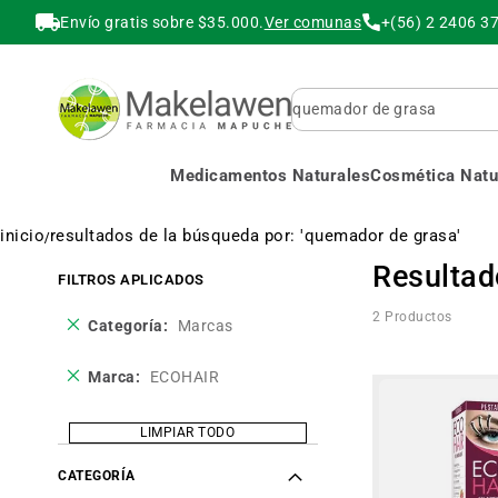
Envío gratis sobre $35.000.
Ver comunas
+(56) 2 2406 3
Buscar
Medicamentos Naturales
Cosmética Natur
inicio
resultados de la búsqueda por: 'quemador de grasa'
Resultad
FILTROS APLICADOS
2
Productos
Eliminar
Categoría
Marcas
este
producto
Eliminar
Marca
ECOHAIR
este
producto
LIMPIAR TODO
CATEGORÍA