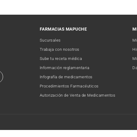
FARMACIAS MAPUCHE
M
Sucursales
Mi
Trabaja con nosotros
Hi
Sube tu receta médica
Mi
Información reglamentaria
Da
Infografía de medicamentos
Procedimientos Farmacéuticos
Autorización de Venta de Medicamentos
Copyright © 2026 FARMACIAMAPUCHE. Todos los derechos reservados.