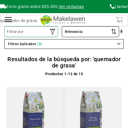
Envío gratis sobre $35.000.
Ver comunas
Llamar
Buscar
Cambiar Nav
O
Filtrar por
As
Filtros Aplicados
Resultados de la búsqueda por: 'quemador
de grasa'
Productos
1
-
12
de
13