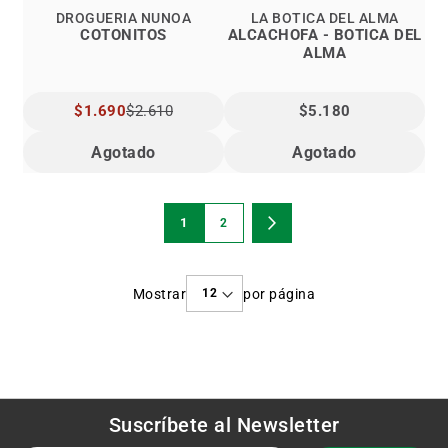
DROGUERÍA ÑUÑOA
LA BOTICA DEL ALMA
COTONITOS
ALCACHOFA - BOTICA DEL
ALMA
PRECIO
$1.690
$2.610
$5.180
ESPECIAL
Agotado
Agotado
Página
1
2
Estás
Página
Página
Siguiente
viendo
Mostrar
por página
la
página
Suscríbete al
Newsletter