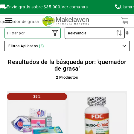
Envío gratis sobre $35.000.
Ver comunas
Llamar
Buscar
Cambiar Nav
O
Filtrar por
As
Filtros Aplicados
Resultados de la búsqueda por: 'quemador
de grasa'
2
Productos
35%