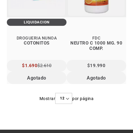
LIQUIDACIÓN
DROGUERÍA ÑUÑOA
FDC
COTONITOS
NEUTRO C 1000 MG. 90
COMP.
PRECIO
$1.690
$2.610
$19.990
ESPECIAL
Agotado
Agotado
Mostrar
por página