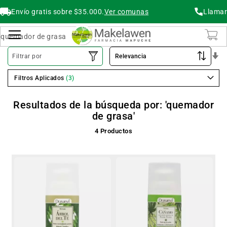
Envío gratis sobre $35.000.
Ver comunas
Llamar
Buscar
Cambiar Nav
O
Filtrar por
As
Filtros Aplicados
Resultados de la búsqueda por: 'quemador
de grasa'
4
Productos