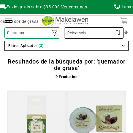
Envío gratis sobre $35.000.
Ver comunas
Llamar
Buscar
Cambiar Nav
O
Filtrar por
As
Filtros Aplicados
Resultados de la búsqueda por: 'quemador
de grasa'
9
Productos