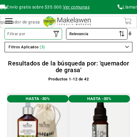
Envío gratis sobre $35.000.
Ver comunas
Llamar
Buscar
Cambiar Nav
O
Filtrar por
As
Filtros Aplicados
Resultados de la búsqueda por: 'quemador
de grasa'
Productos
1
-
12
de
42
HASTA -30%
HASTA -30%