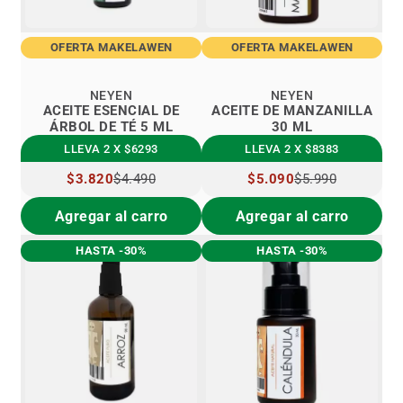
OFERTA MAKELAWEN
OFERTA MAKELAWEN
NEYEN
NEYEN
ACEITE ESENCIAL DE
ACEITE DE MANZANILLA
ÁRBOL DE TÉ 5 ML
30 ML
LLEVA 2 X $6293
LLEVA 2 X $8383
PRECIO
$3.820
$4.490
PRECIO
$5.090
$5.990
ESPECIAL
ESPECIAL
Agregar al carro
Agregar al carro
HASTA -30%
HASTA -30%