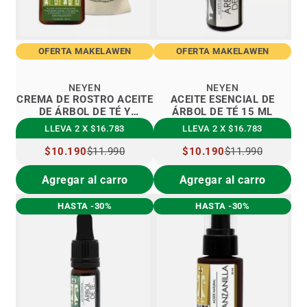
OFERTA MAKELAWEN
OFERTA MAKELAWEN
NEYEN
NEYEN
CREMA DE ROSTRO ACEITE
ACEITE ESENCIAL DE
DE ÁRBOL DE TÉ Y
ÁRBOL DE TÉ 15 ML
ROMERO
LLEVA 2 X $16.783
LLEVA 2 X $16.783
PRECIO
$10.190
$11.990
PRECIO
$10.190
$11.990
ESPECIAL
ESPECIAL
Agregar al carro
Agregar al carro
HASTA -30%
HASTA -30%