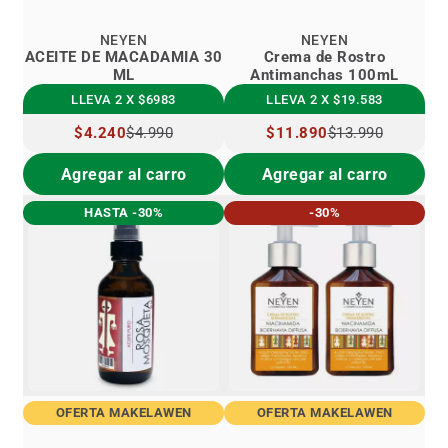
NEYEN
NEYEN
ACEITE DE MACADAMIA 30
Crema de Rostro
ML
Antimanchas 100mL
LLEVA 2 X $6983
LLEVA 2 X $19.583
PRECIO
$4.240
$4.990
PRECIO
$11.890
$13.990
ESPECIAL
ESPECIAL
Agregar al carro
Agregar al carro
HASTA -30%
-30%
OFERTA MAKELAWEN
OFERTA MAKELAWEN