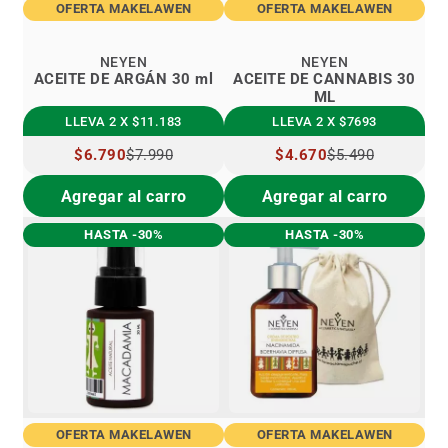
OFERTA MAKELAWEN
OFERTA MAKELAWEN
NEYEN
NEYEN
ACEITE DE ARGÁN 30 ml
ACEITE DE CANNABIS 30
ML
LLEVA 2 X $11.183
LLEVA 2 X $7693
PRECIO
$6.790
$7.990
PRECIO
$4.670
$5.490
ESPECIAL
ESPECIAL
Agregar al carro
Agregar al carro
HASTA -30%
HASTA -30%
OFERTA MAKELAWEN
OFERTA MAKELAWEN