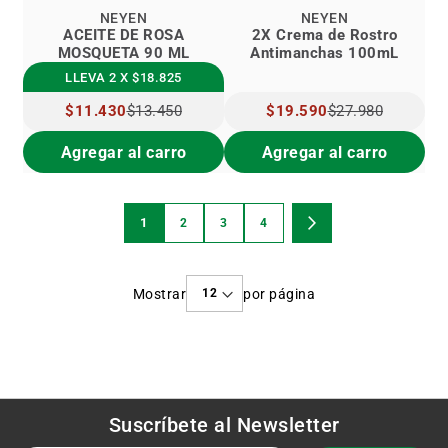
NEYEN
NEYEN
ACEITE DE ROSA
2X Crema de Rostro
MOSQUETA 90 ML
Antimanchas 100mL
LLEVA 2 X $18.825
PRECIO
$11.430
$13.450
PRECIO
$19.590
$27.980
ESPECIAL
ESPECIAL
Agregar al carro
Agregar al carro
Página
1
2
3
4
Estás
Página
Página
Página
Página
Siguiente
viendo
Mostrar
por página
la
página
Suscríbete al
Newsletter