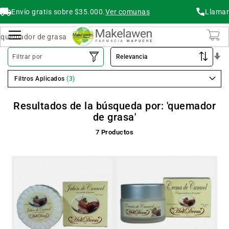
Envío gratis sobre $35.000.
Ver comunas
Llamar
Buscar
Cambiar Nav
O
Filtrar por
As
Filtros Aplicados
Resultados de la búsqueda por: 'quemador
de grasa'
7
Productos