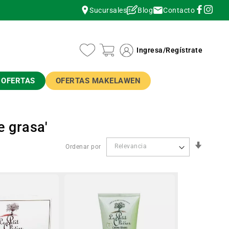
Contacto
Sucursales
Blog
instagram
instagram
Ingresa
/
Regístrate
OFERTAS
OFERTAS MAKELAWEN
e grasa'
Orden
Ordenar por
Ascend