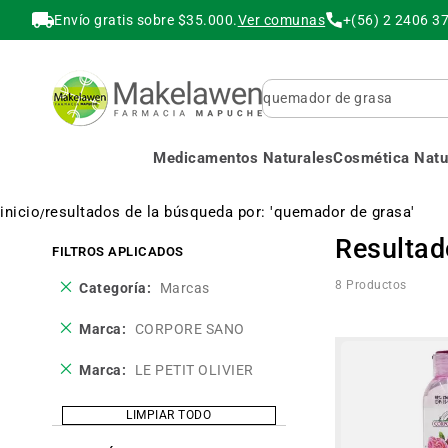
Envío gratis sobre $35.000.
Ver comunas
+(56) 2 2406 3
Buscar
Medicamentos Naturales
Cosmética Natur
inicio
resultados de la búsqueda por: 'quemador de grasa'
Resultad
FILTROS APLICADOS
Eliminar
8
Productos
Categoría
Marcas
este
producto
Eliminar
Marca
CORPORE SANO
este
producto
Eliminar
Marca
LE PETIT OLIVIER
este
producto
LIMPIAR TODO