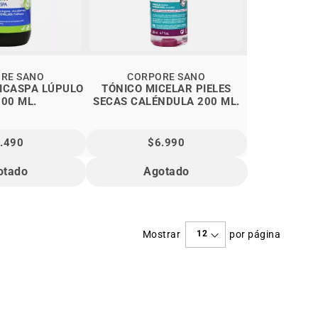
RE SANO
CORPORE SANO
ICASPA LÚPULO
TÓNICO MICELAR PIELES
300 ML.
SECAS CALÉNDULA 200 ML.
.490
$6.990
otado
Agotado
Mostrar
por página