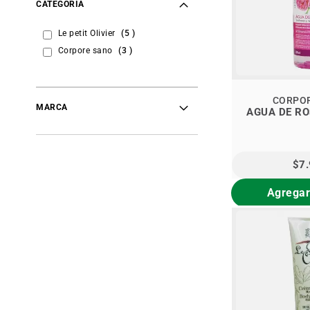
CATEGORÍA
items
Le petit Olivier
5
items
Corpore sano
3
CORPO
MARCA
AGUA DE RO
$7
Agregar