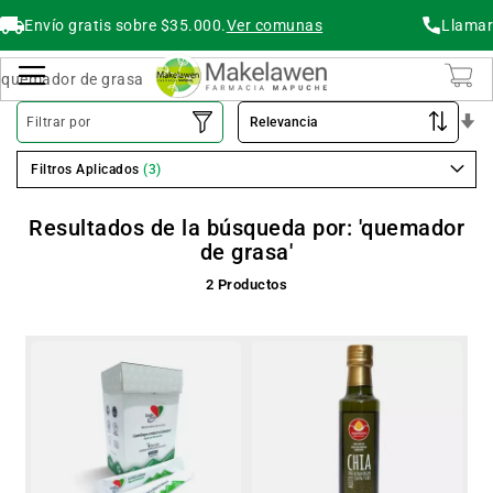
Envío gratis sobre $35.000.
Ver comunas
Llamar
Buscar
Cambiar Nav
O
Filtrar por
As
Filtros Aplicados
Resultados de la búsqueda por: 'quemador
de grasa'
2
Productos