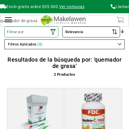
Envío gratis sobre $35.000.
Ver comunas
Llamar
Buscar
Cambiar Nav
O
Filtrar por
As
Filtros Aplicados
Resultados de la búsqueda por: 'quemador
de grasa'
2
Productos