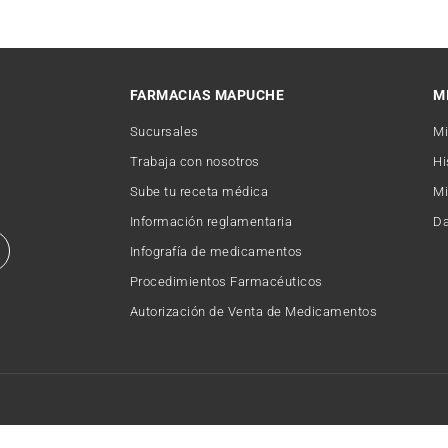
FARMACIAS MAPUCHE
M
Sucursales
Mi
Trabaja con nosotros
Hi
Sube tu receta médica
Mi
Información reglamentaria
Da
Infografía de medicamentos
Procedimientos Farmacéuticos
Autorización de Venta de Medicamentos
Copyright © 2026 FARMACIAMAPUCHE. Todos los derechos reservados.