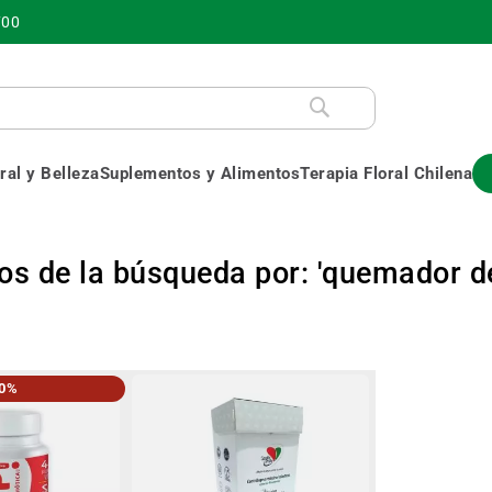
700
al y Belleza
Suplementos y Alimentos
Terapia Floral Chilena
os de la búsqueda por: 'quemador d
20%