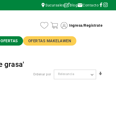
Contacto
Sucursales
Blog
instagram
instagram
Ingresa
/
Regístrate
OFERTAS
OFERTAS MAKELAWEN
e grasa'
Orden
Ordenar por
Ascend