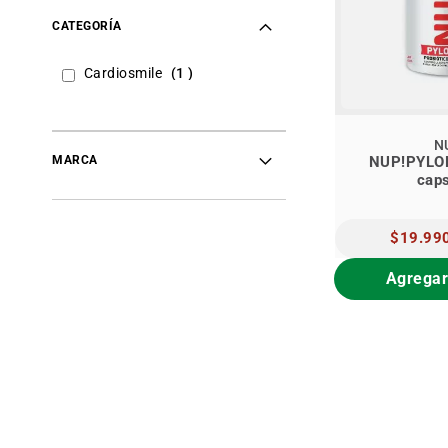
CATEGORÍA
item
Cardiosmile
1
N
MARCA
NUP!PYLOR
cap
PRECIO
$19.99
ESPECIAL
Agregar