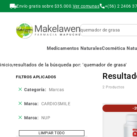
Envío gratis sobre $35.000.
Ver comunas
+(56) 2 2406 3
Buscar
Medicamentos Naturales
Cosmética Natur
inicio
resultados de la búsqueda por: 'quemador de grasa'
Resultad
FILTROS APLICADOS
2
Productos
Eliminar
Categoría
Marcas
este
producto
Eliminar
Marca
CARDIOSMILE
-
este
producto
Eliminar
Marca
NUP
este
producto
LIMPIAR TODO