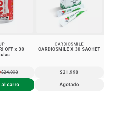
UP
CARDIOSMILE
I OFF x 30
CARDIOSMILE X 30 SACHET
sulas
0
$24.990
$21.990
 al carro
Agotado