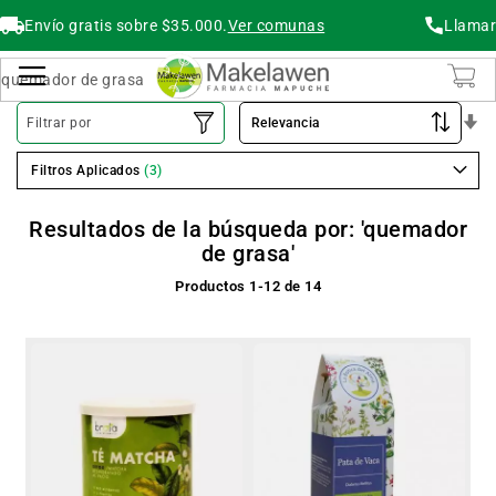
Envío gratis sobre $35.000.
Ver comunas
Llamar
Buscar
Cambiar Nav
O
Filtrar por
As
Filtros Aplicados
Resultados de la búsqueda por: 'quemador
de grasa'
Productos
1
-
12
de
14