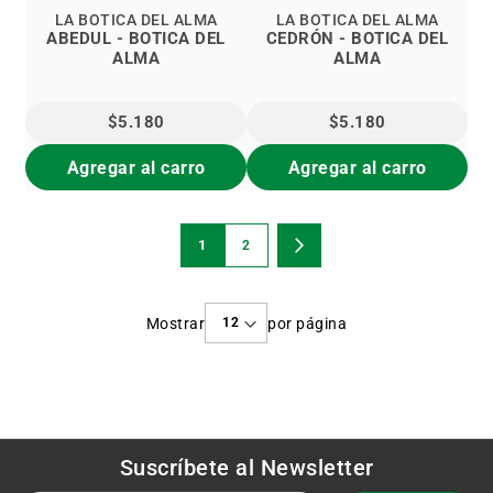
LA BOTICA DEL ALMA
LA BOTICA DEL ALMA
ABEDUL - BOTICA DEL
CEDRÓN - BOTICA DEL
ALMA
ALMA
$5.180
$5.180
Agregar al carro
Agregar al carro
Página
1
2
Estás
Página
Página
Siguiente
viendo
Mostrar
por página
la
página
Suscríbete al
Newsletter