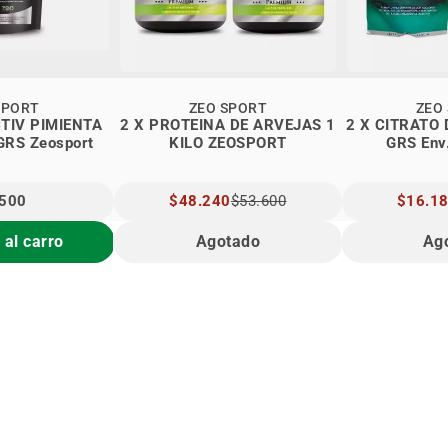
SPORT
ZEO SPORT
ZEO
TIV PIMIENTA
2 X PROTEINA DE ARVEJAS 1
2 X CITRATO 
GRS Zeosport
KILO ZEOSPORT
GRS Env.
.500
PRECIO
$48.240
$53.600
PRECIO
$16.1
ESPECIAL
ESPECIA
 al carro
Agotado
Ag