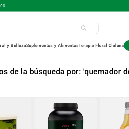
700
al y Belleza
Suplementos y Alimentos
Terapia Floral Chilena
os de la búsqueda por: 'quemador d