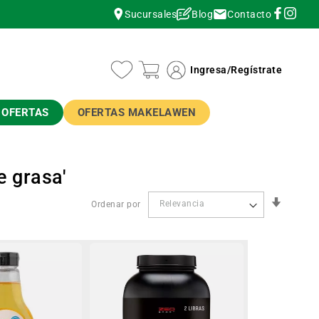
Contacto
Sucursales
Blog
instagram
instagram
Ingresa
/
Regístrate
OFERTAS
OFERTAS MAKELAWEN
e grasa'
Orden
Ordenar por
Ascend