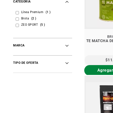
CATEGORÍA
item
Línea Premium
1
items
Brota
2
items
ZEO SPORT
5
BR
TE MATCHA D
MARCA
$11
TIPO DE OFERTA
Agregar