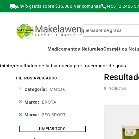
Envío gratis sobre $35.000.
Ver comunas
+(56) 2 2406 3
Buscar
Medicamentos Naturales
Cosmética Natur
inicio
resultados de la búsqueda por: 'quemador de grasa'
Resultad
FILTROS APLICADOS
Eliminar
8
Productos
Categoría
Marcas
este
producto
Eliminar
Marca
BROTA
este
producto
Eliminar
Marca
ZEO SPORT
este
producto
LIMPIAR TODO