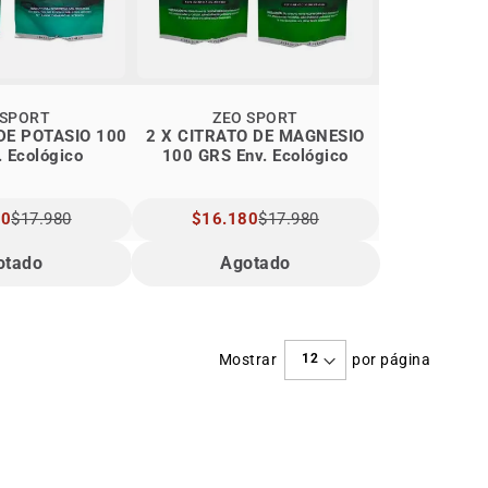
 SPORT
ZEO SPORT
DE POTASIO 100
2 X CITRATO DE MAGNESIO
 Ecológico
100 GRS Env. Ecológico
80
$17.980
PRECIO
$16.180
$17.980
L
ESPECIAL
otado
Agotado
Mostrar
por página