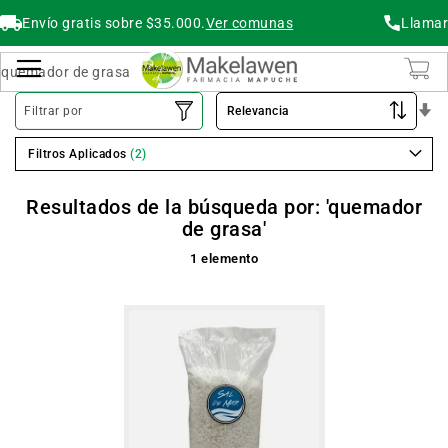
Envío gratis sobre $35.000.
Ver comunas
Llamar
Buscar
Cambiar Nav
O
Filtrar por
As
Filtros Aplicados
Resultados de la búsqueda por: 'quemador
de grasa'
1
elemento