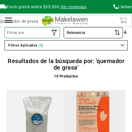
Envío gratis sobre $35.000.
Ver comunas
Llamar
Buscar
Cambiar Nav
O
Filtrar por
As
Filtros Aplicados
Resultados de la búsqueda por: 'quemador
de grasa'
10
Productos