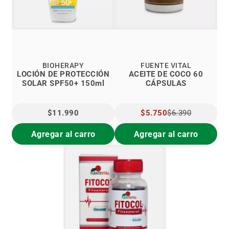
BIOHERAPY
FUENTE VITAL
LOCIÓN DE PROTECCIÓN
ACEITE DE COCO 60
SOLAR SPF50+ 150ml
CÁPSULAS
$11.990
PRECIO
$5.750
$6.390
ESPECIAL
Agregar al carro
Agregar al carro