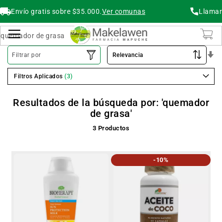
Envío gratis sobre $35.000.
Ver comunas
Llamar
Buscar
Cambiar Nav
O
Filtrar por
As
Filtros Aplicados
Resultados de la búsqueda por: 'quemador
de grasa'
3
Productos
-10%