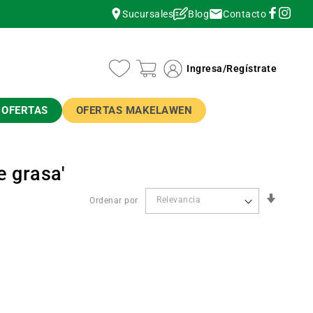
Contacto
Sucursales
Blog
instagram
instagram
Ingresa
/
Regístrate
OFERTAS
OFERTAS MAKELAWEN
e grasa'
Orden
Ordenar por
Ascend