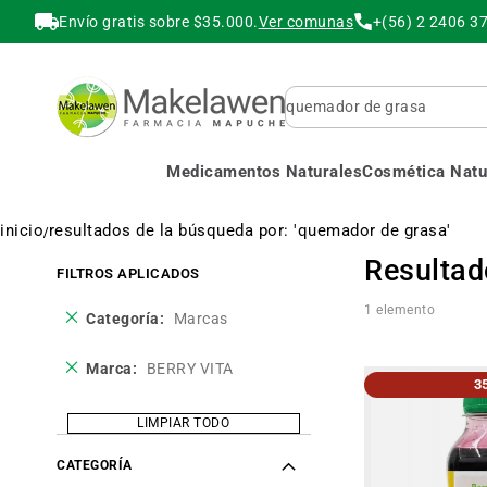
Envío gratis sobre $35.000.
Ver comunas
+(56) 2 2406 3
Buscar
Medicamentos Naturales
Cosmética Natur
inicio
resultados de la búsqueda por: 'quemador de grasa'
Resultad
FILTROS APLICADOS
1
elemento
Eliminar
Categoría
Marcas
este
producto
Eliminar
Marca
BERRY VITA
3
este
producto
LIMPIAR TODO
CATEGORÍA