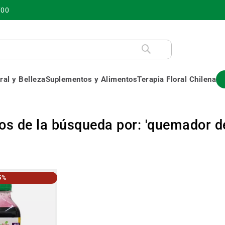
700
al y Belleza
Suplementos y Alimentos
Terapia Floral Chilena
os de la búsqueda por: 'quemador d
5%