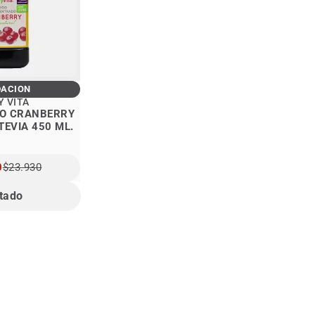
DACIÓN
Y VITA
O CRANBERRY
TEVIA 450 ML.
0
$23.930
tado