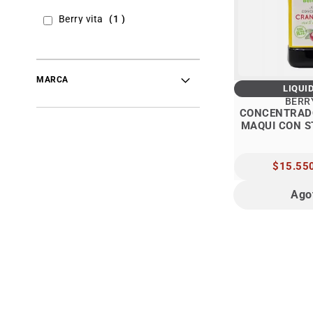
item
Berry vita
1
MARCA
LIQUI
BERR
CONCENTRAD
MAQUI CON S
PRECIO
$15.55
ESPECIAL
Ago