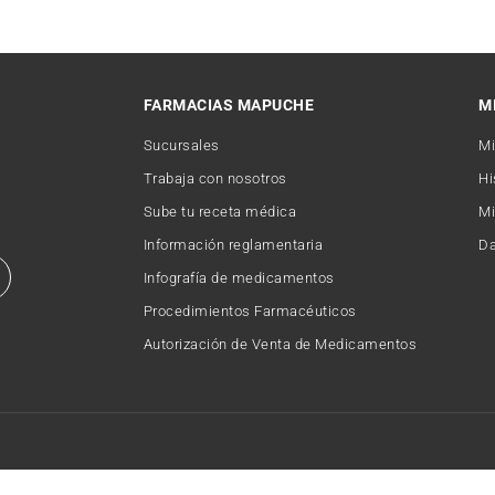
FARMACIAS MAPUCHE
M
Sucursales
Mi
Trabaja con nosotros
Hi
Sube tu receta médica
Mi
Información reglamentaria
Da
Infografía de medicamentos
Procedimientos Farmacéuticos
Autorización de Venta de Medicamentos
Copyright © 2026 FARMACIAMAPUCHE. Todos los derechos reservados.