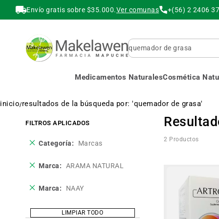
Envío gratis sobre $35.000.
Ver comunas
+(56) 2 2406 3
Buscar
Medicamentos Naturales
Cosmética Natur
inicio
resultados de la búsqueda por: 'quemador de grasa'
Resultad
FILTROS APLICADOS
2
Productos
Eliminar
Categoría
Marcas
este
producto
Eliminar
Marca
ARAMA NATURAL
este
producto
Eliminar
Marca
NAAY
este
producto
LIMPIAR TODO