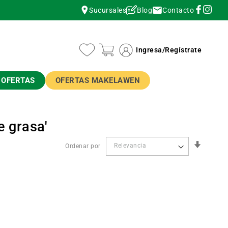
Contacto
Sucursales
Blog
instagram
instagram
Ingresa
/
Regístrate
OFERTAS
OFERTAS MAKELAWEN
e grasa'
Orden
Ordenar por
Ascend