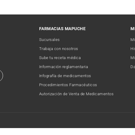
FARMACIAS MAPUCHE
M
Sucursales
Mi
Trabaja con nosotros
Hi
Sube tu receta médica
Mi
Información reglamentaria
Da
Infografía de medicamentos
Procedimientos Farmacéuticos
Autorización de Venta de Medicamentos
Copyright © 2026 FARMACIAMAPUCHE. Todos los derechos reservados.