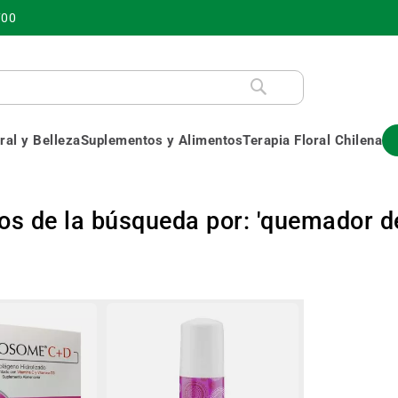
700
al y Belleza
Suplementos y Alimentos
Terapia Floral Chilena
os de la búsqueda por: 'quemador d