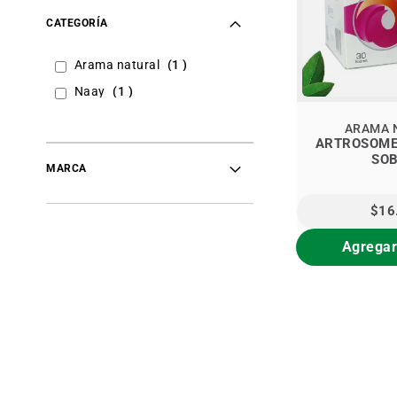
CATEGORÍA
item
Arama natural
1
item
Naay
1
ARAMA 
ARTROSOME 
SO
MARCA
$16
Agregar